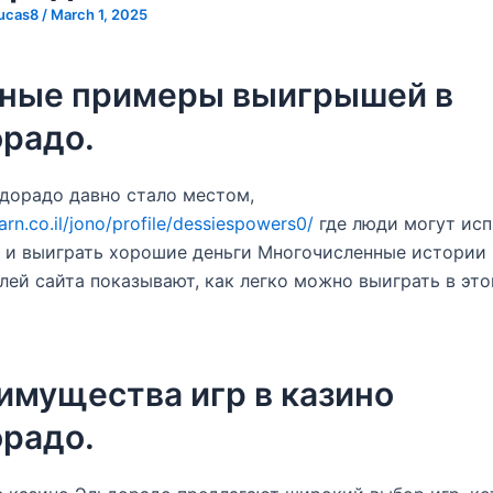
lucas8
/
March 1, 2025
ные примеры выигрышей в
радо.
дорадо давно стало местом,
arn.co.il/jono/profile/dessiespowers0/
где люди могут ис
 и выиграть хорошие деньги Многочисленные истории
лей сайта показывают, как легко можно выиграть в эт
имущества игр в казино
радо.