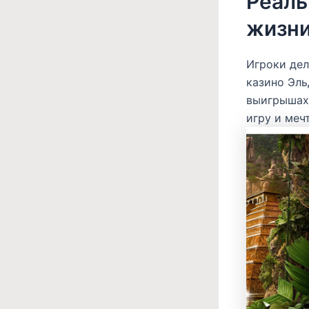
Реаль
жизни
Игроки де
казино Эль
выигрышах 
игру и меч