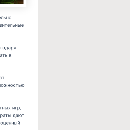
ельно
ивительные
агодаря
ать в
ют
зможностью
тных игр,
араты дают
ноценный