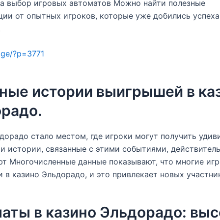
а выбор игровых автоматов Можно найти полезные
ии от опытных игроков, которые уже добились успеха
.
i.ge/?p=3771
ные истории выигрышей в ка
радо.
дорадо стало местом, где игроки могут получить удив
и истории, связанные с этими событиями, действител
т Многочисленные данные показывают, что многие иг
 в казино Эльдорадо, и это привлекает новых участни
аты в казино Эльдорадо: вы