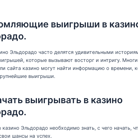
омляющие выигрыши в казин
радо.
ино Эльдорадо часто делятся удивительными история
игрышей, которые вызывают восторг и интригу. Многи
ли сайта казино могут найти информацию о времени, к
крупнейшие выигрыши.
ачать выигрывать в казино
радо.
 казино Эльдорадо необходимо знать, с чего начать, ч
свои шансы на успех.