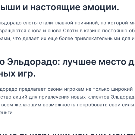
ыши и настоящие эмоции.
льдорадо слоты стали главной причиной, по которой м
вращаются снова и снова Слоты в казино постоянно о
ами, что делает их еще более привлекательными для 
о Эльдорадо: лучшее место д
ных игр.
дорадо предлагает своим игрокам не только широкий 
ство акций для привлечения новых клиентов Эльдорад
т всем желающим возможность попробовать свои силы 
еньги