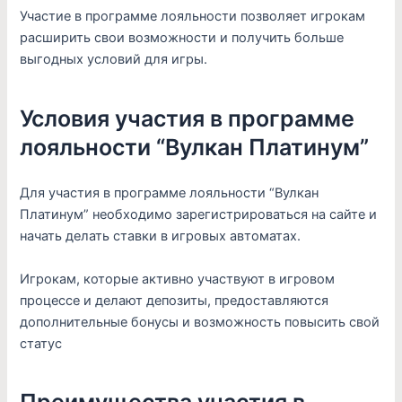
Участие в программе лояльности позволяет игрокам
расширить свои возможности и получить больше
выгодных условий для игры.
Условия участия в программе
лояльности “Вулкан Платинум”
Для участия в программе лояльности “Вулкан
Платинум” необходимо зарегистрироваться на сайте и
начать делать ставки в игровых автоматах.
Игрокам, которые активно участвуют в игровом
процессе и делают депозиты, предоставляются
дополнительные бонусы и возможность повысить свой
статус