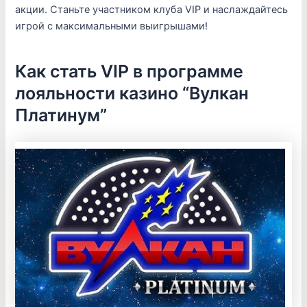
акции. Станьте участником клуба VIP и наслаждайтесь
игрой с максимальными выигрышами!
Как стать VIP в программе
лояльности казино “Вулкан
Платинум”