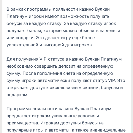
В рамках программы лояльности казино Вулкан
Платинум игроки имеют возможность получать
бонусы за каждую ставку. За каждую ставку игрок
получает баллы, которые можно обменять на деньги
или подарки. Это делает игру еще более
увлекательной и выгодной для игроков.
Для получения VIP-статуса в казино Вулкан Платинум
необходимо совершить депозит на определенную
сумму. После пополнения счета на определенную
сумму игроки автоматически получают статус VIP. Это
открывает доступ к эксклюзивным акциям, бонусам и
подаркам.
Программа лояльности казино Вулкан Платинум
предлагает игрокам уникальные условия и
преимущества. Игрокам доступны бонусы на
популярные игры и автоматы, а также индивидуальные