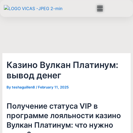
Skip
Post
Menu
to
navigation
content
Казино Вулкан Платинум:
вывод денег
By
teshaguillen8
/
February 11, 2025
Получение статуса VIP в
программе лояльности казино
Вулкан Платинум: что нужно