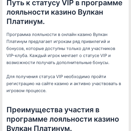
Путь к статусу VIP в программе
лояльности казино Вулкан
Платинум.
Программа лояльности в онлайн казино Вулкан
Платинум предлагает игрокам ряд привилегий и
бонусов, которые доступны только для участников
VIP-клуба. Каждый игрок мечтает о статусе VIP и
возможности получать дополнительные бонусы.
Для получения статуса VIP необходимо пройти
регистрацию на сайте казино и активно участвовать в
игровом процессе.
Преимущества участия в
программе лояльности казино
Вулкан Платинум.