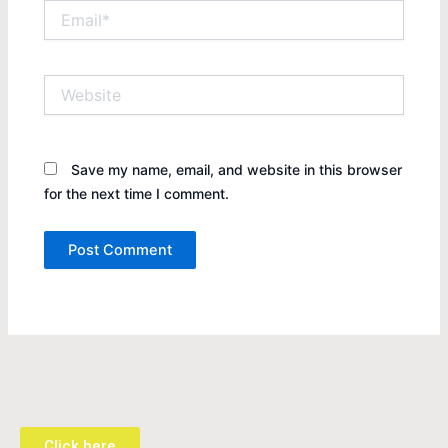
Email*
Website
Save my name, email, and website in this browser
for the next time I comment.
Click here